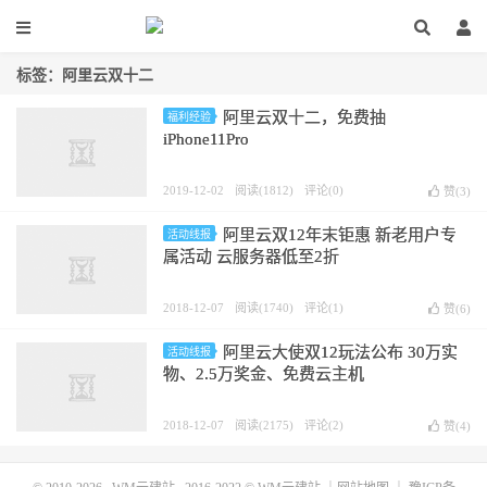
标签：阿里云双十二
阿里云双十二，免费抽
福利经验
iPhone11Pro
2019-12-02
阅读(1812)
评论(0)
赞(
3
)
阿里云双12年末钜惠 新老用户专
活动线报
属活动 云服务器低至2折
2018-12-07
阅读(1740)
评论(1)
赞(
6
)
阿里云大使双12玩法公布 30万实
活动线报
物、2.5万奖金、免费云主机
2018-12-07
阅读(2175)
评论(2)
赞(
4
)