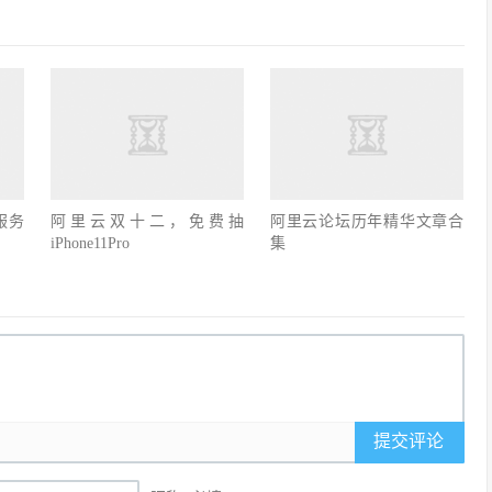
服务
阿里云双十二，免费抽
阿里云论坛历年精华文章合
iPhone11Pro
集
提交评论