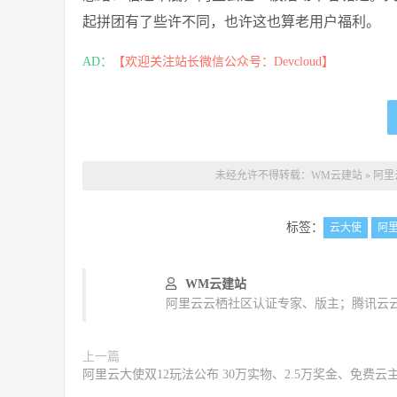
起拼团有了些许不同，也许这也算老用户福利。
AD：
【欢迎关注站长微信公众号：Devcloud】
未经允许不得转载：
WM云建站
»
阿里
标签：
云大使
阿
WM云建站
阿里云云栖社区认证专家、版主；腾讯云云
上一篇
阿里云大使双12玩法公布 30万实物、2.5万奖金、免费云