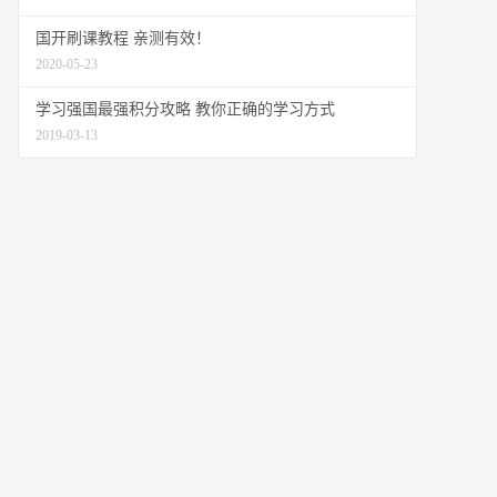
国开刷课教程 亲测有效！
2020-05-23
学习强国最强积分攻略 教你正确的学习方式
2019-03-13