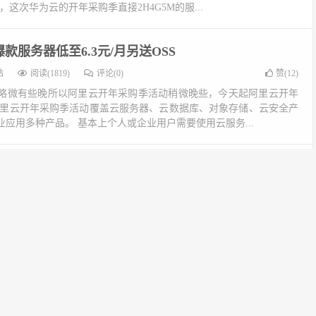
这次华为云的开年采购季直接2H4G5M的服...
款服务器低至6.3元/月另送OSS
站
阅读(1819)
评论(0)
赞(
12
)
略微有些晚所以阿里云开年采购季活动稍微晚些，今天起阿里云开年
阿里云开年采购季活动覆盖云服务器、云数据库、对象存储、云安全产
应用多种产品。 基本上个人或企业用户需要使用云服务...
元/年，2核4G5M三年仅757元
站
阅读(1682)
评论(0)
赞(
1
)
啊，这不开年采购季服务器白菜价低至0.6折。 1核2G1M的机子做个博
轻松的。最不济使用win操作系统挂个QQ、微信机器人或者结合论坛
网页游戏，复古传奇也是很轻松。 一年...
年采购季
站
阅读(1750)
评论(0)
赞(
8
)