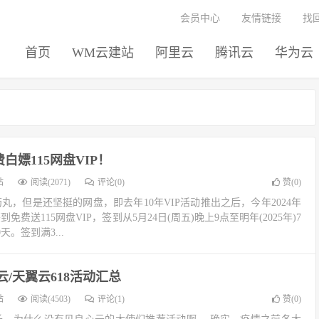
会员中心
友情链接
找
首页
WM云建站
阿里云
腾讯云
华为云
费白嫖115网盘VIP！
站
阅读(2071)
评论(0)
赞(
0
)
药丸，但是还坚挺的网盘，即去年10年VIP活动推出之后，今年2024年
免费送115网盘VIP，签到从5月24日(周五)晚上9点至明年(2025年)7
天。签到满3...
云/天翼云618活动汇总
站
阅读(4503)
评论(1)
赞(
0
)