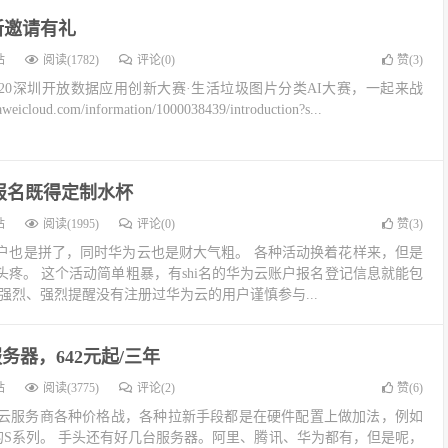
新邀请有礼
站
阅读(1782)
评论(0)
赞(
3
)
20深圳开放数据应用创新大赛·生活垃圾图片分类AI大赛，一起来战
weicloud.com/information/1000038439/introduction?s...
报名既得定制水杯
站
阅读(1995)
评论(0)
赞(
3
)
户也是拼了，同时华为云也是财大气粗。 各种活动换着花样来，但是
疼。 这个活动简单粗暴，有shi名的华为云账户报名登记信息就能包
强烈、强烈提醒没有注册过华为云的用户谨慎参与...
务器，642元起/三年
站
阅读(3775)
评论(2)
赞(
6
)
多年云服务商各种价格战，各种拉新手段都是在硬件配置上做加法，例如
的S系列。 手头还有好几台服务器。阿里、腾讯、华为都有，但是呢，