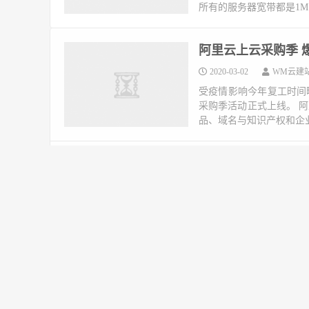
所有的服务器宽带都是1M，
阿里云上云采购季 爆
2020-03-02
WM云建
受疫情影响今年复工时间
采购季活动正式上线。 
品、域名与知识产权和企业
华为云服务器78.88
2020-03-02
WM云建
进入2020年华为云很拼
客，搭建一个论坛还是很
大神代下的游戏服务器搞个
华为云最新活动 开
2020-03-02
WM云建