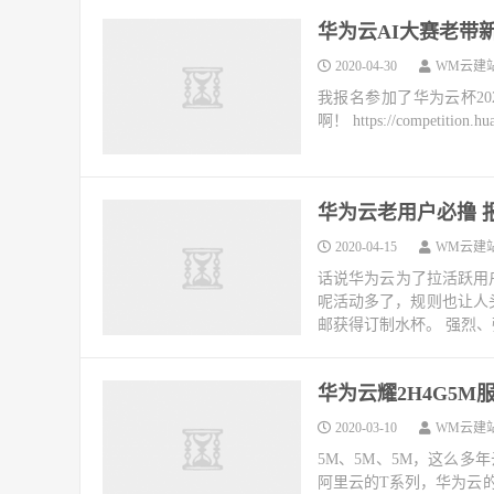
华为云AI大赛老带
2020-04-30
WM云建
我报名参加了华为云杯20
啊！ https://competition.hua
华为云老用户必撸 
2020-04-15
WM云建
话说华为云为了拉活跃用
呢活动多了，规则也让人头
邮获得订制水杯。 强烈、
华为云耀2H4G5M服
2020-03-10
WM云建
5M、5M、5M，这么
阿里云的T系列，华为云