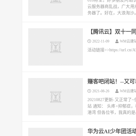
618将至，好多朋友问
云服务器商乱战，广大用
务器了。好在，大浪淘沙。经
【腾讯云】双十一同
2022-11-09
WM云建
活动链接>>https://url.cn/A
赚客吧闭站！--又
2021-08-26
WM云建
20210827更新-又
站 通知： 头疼+抑郁症
港湾 但各位爷，我真的是
华为云AI少年团活动