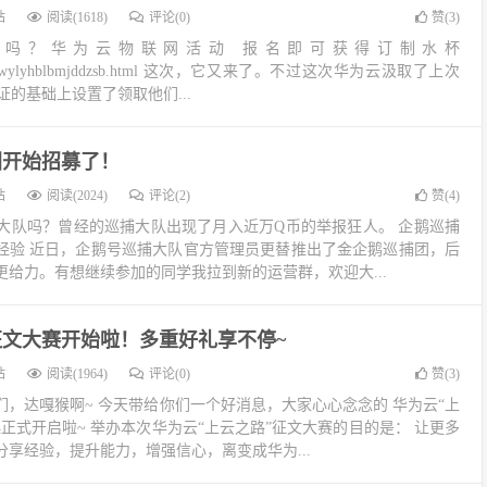
站
阅读(1618)
评论(0)
赞(
3
)
动吗？华为云物联网活动 报名即可获得订制水杯
m.com/hwylyhblbmjddzsb.html 这次，它又来了。不过这次华为云汲取了上次
证的基础上设置了领取他们...
团开始招募了！
站
阅读(2024)
评论(2)
赞(
4
)
大队吗？曾经的巡捕大队出现了月入近万Q币的举报狂人。 企鹅巡捕
经验 近日，企鹅号巡捕大队官方管理员更替推出了金企鹅巡捕团，后
给力。有想继续参加的同学我拉到新的运营群，欢迎大...
征文大赛开始啦！多重好礼享不停~
站
阅读(1964)
评论(0)
赞(
3
)
，达嘎猴啊~ 今天带给你们一个好消息，大家心心念念的 华为云“上
正式开启啦~ 举办本次华为云“上云之路”征文大赛的目的是： 让更多
享经验，提升能力，增强信心，离变成华为...