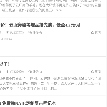
站长，为什么没有见良心云的大使们推荐活动啊。 确实，疫情之前各大
户都薅到了云厂商的羊毛。现在大环境不再允许出类似于bug价的云服
过乱战，正如标题所说的阿里云alibaba...
价！云服务器等爆品抢先购，低至4.2元/月
站
阅读(2262)
评论(0)
赞(
7
)
54cNTAi
可以了！
站
阅读(6050)
评论(1)
赞(
2
)
正常了~但是我不想转正了。 刚刚，云建站小编浏览赚客吧发现站长发布了闭
，每天要吃三顿五种药 想熬下去，挺一挺，给大家在偌大的网上留一个
心焦力瘁，侍候不你们了 困于自己的...
 免费撸NAIE定制复古笔记本