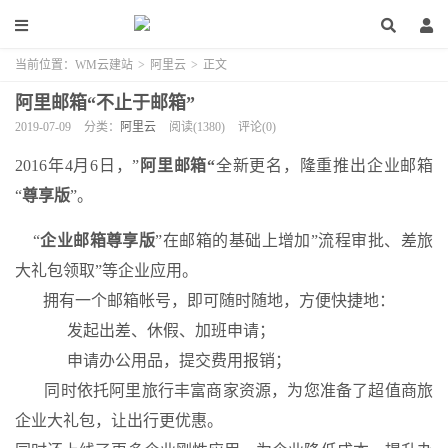
当前位置：
WM云建站
>
阿里云
>
正文
阿里邮箱“不止于邮箱”
2019-07-09
分类：
阿里云
阅读(1380)
评论(0)
2016年4月6日，”
阿里
邮箱
“
全新更名，隆重推出
企业邮箱
“
尊享版
”。
“
企业邮箱尊享版
”在邮箱的基础上增加”流程审批、差旅
大礼包领取”等企业应用。
拥有一个邮箱帐号，即可随时随地，方便快捷地：
发起出差、休假、加班申请；
申请办公用品，
提交
费用报销；
同时
依托阿里旅行丰富商家资源，为您准备了超值商旅
企业大礼包，让出行更优惠。