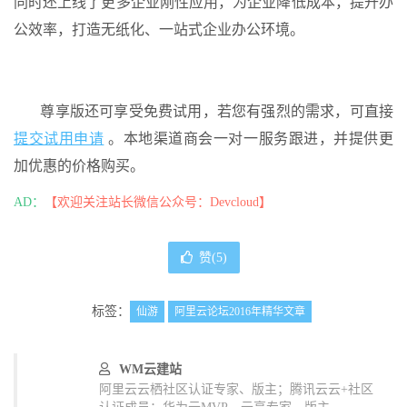
同时还上线了更多企业刚性应用，为企业降低成本，提升办
公效率，打造无纸化、一站式企业办公
环境
。
尊享版还可享受
免费
试用，若您有强烈的需求，可直接
提交试用申请
。
本地渠道商会一对一
服务
跟进，并提供更
加优惠的
价格
购买
。
AD：
【欢迎关注站长微信公众号：Devcloud】
赞(
5
)
标签：
仙游
阿里云论坛2016年精华文章
WM云建站
阿里云云栖社区认证专家、版主；腾讯云云+社区