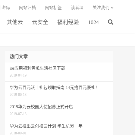
回密码
网站归档
网站标签
读者墙
关注我们
其他云
云安全
福利经验
1024
热门文章
ios应用福利黄瓜生活社区下载
2019-04-19
华为云百元沃土礼包领取指南 14元撸百元豪礼！
2019-06-18
2019华为云校园大使招募正式开启
2019-07-18
华为云推出云创校园计划 学生机99一年
2018-09-01