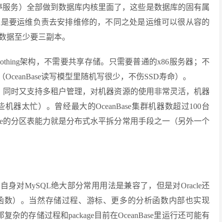
停服务）全部做到数据库内核里面了，这些是数据库的固有属
还是要运维负责去安排维修的，不同之处是运维可以很从容的
数据至少要三副本。
d-nothing架构，不需要共享存储。只需要普通的x86服务器；不
ceanBase读写模型里随机写很少，不伤SSD寿命）。
集群，同时又支持多租户管理，对机器资源的使用非常灵活，机器
太忙）。曾经最大的OceanBase集群机器数超过100台
ase的分区表能力就是分布式水平拆分常用手段之一（另外一个
对MySQL绝大部分常用用法是兼容了，但是对Oracle还
口函数）。当然存储过程、游标、更多的分析函数内部也实现
杂的存储过程和package目前在OceanBase里运行还可能有