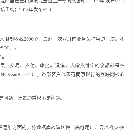
，是阿里巴巴和蚂蚁完全自主产权的数据库。2010年 发布v0.1-
.0开始重构；2018年发布v2.0
（每人限制收藏2000个，最近一次双11前业务又扩容过一次。不
SQL）。
了。
会员、交易、支付、帐务。没错，大家支付宝的余额就是在
都在OceanBase上）。外部客户代表有南京银行的互联网核心
不是问题，场景通常也不是问题。
首先是运维方面的。将数据库故障切换（高可用）、异地容灾/多