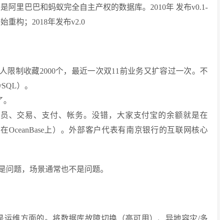
，是阿里巴巴和蚂蚁完全自主产权的数据库。2010年 发布v0.1-
.0开始重构；2018年发布v2.0
（每人限制收藏2000个，最近一次双11前业务又扩容过一次。不
SQL）。
了。
会员、交易、支付、帐务。没错，大家支付宝的余额就是在
都在OceanBase上）。外部客户代表有南京银行的互联网核心
不是问题，场景通常也不是问题。
首先是运维方面的。将数据库故障切换（高可用）、异地容灾/多