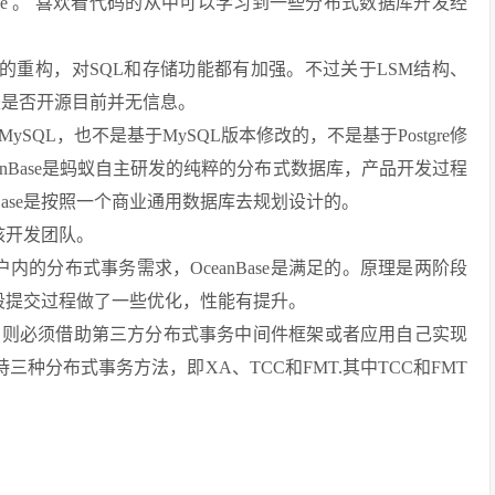
a/oceanbase 。 喜欢看代码的从中可以学习到一些分布式数据库开发经
做了很大的重构，对SQL和存储功能都有加强。不过关于LSM结构、
来是否开源目前并无信息。
不是MySQL，也不是基于MySQL版本修改的，不是基于Postgre修
nBase是蚂蚁自主研发的纯粹的分布式数据库，产品开发过程
Base是按照一个商业通用数据库去规划设计的。
内核开发团队。
户内的分布式事务需求，OceanBase是满足的。原理是两阶段
两阶段提交过程做了一些优化，性能有提升。
，则必须借助第三方分布式事务中间件框架或者应用自己实现
三种分布式事务方法，即XA、TCC和FMT.其中TCC和FMT