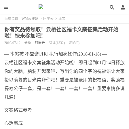
当前位置：
WM云建站
>
阿里云
>
正文
你有奖品待领取！云栖社区福卡文案征集活动开始
啦！快来参加吧！
2019-07-12
分类：
阿里云
阅读(1332)
评论(0)
— 本帖被 不靠谱贝贝 执行加亮操作(2018-01-18) —
云栖社区福卡文案征集活动开始啦！即日起到01月24日释放
你的大脑，脑洞开起来吧，写出你的四个字的祝福语让大家
投以羡慕的目光崇拜你吧！重要是被录用的祝福语，奖励福
禄寿公仔一套，是一套！一套！一套！一套！重要事情多说
几遍！
文案格式参考
心想事成