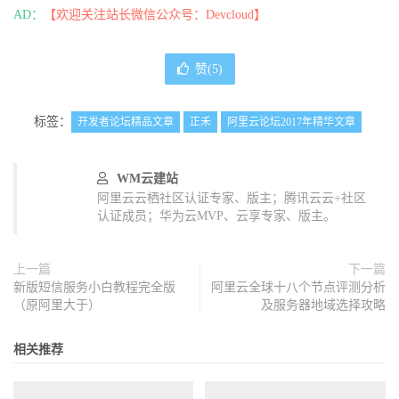
AD：
【欢迎关注站长微信公众号：Devcloud】
赞(
5
)
标签：
开发者论坛精品文章
正禾
阿里云论坛2017年精华文章
WM云建站
阿里云云栖社区认证专家、版主；腾讯云云+社区
认证成员；华为云MVP、云享专家、版主。
上一篇
下一篇
新版短信服务小白教程完全版
阿里云全球十八个节点评测分析
（原阿里大于）
及服务器地域选择攻略
相关推荐