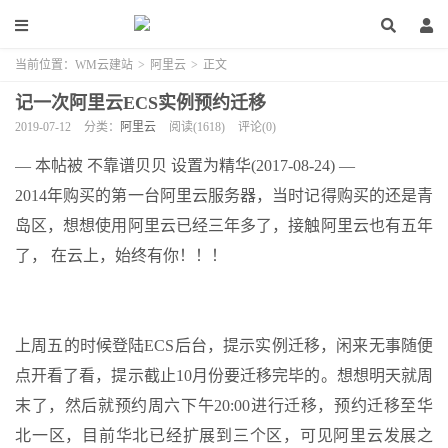
当前位置：
WM云建站
>
阿里云
>
正文
记一次阿里云ECS实例预约迁移
2019-07-12
分类：
阿里云
阅读(1618)
评论(0)
— 本帖被 不靠谱贝贝 设置为精华(2017-08-24) —
2014年购买的第一台
阿里
云
服务
器
，当时记得购买的还是青
岛区，想想使用
阿里云
已经三年多了，接触阿里云也有五年
了， 在云上，始终有你！！！
上周五的时候登陆
ECS
后台，提示实例迁移，闲来无事随便
点开看了看，提示截止10月份要迁移完毕的。想想明天就周
末了，然后就预约周六下午20:00进行迁移，预约迁移至华
北一区，目前华北已经扩展到三个区，可见阿里云发展之