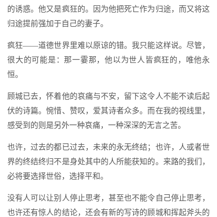
的诱惑。他又是疯狂的。因为他把死亡作为归途，而又将这
归途提前强加于自己的妻子。
疯狂——道德世界里难以原谅的错。我只能这样说。尽管，
很大的可能是：那一霎那，他以为世人皆疯狂的，唯他永
恒。
顾城已去，怀着他的哀痛与不安，留下这令人不能不读后起
伏的诗篇。惋惜、赞叹，爱其诗者众多。而在我的视线里，
感受到的则是另外一种哀痛，一种深深的无言之苦。
也许，过去的都已过去，未来的永无终结；也许，人或者世
界的终结终归不是身处其中的人所能获知的。来路的我们，
必将要选择世俗，选择平和。
没有人可以让别人停止思考，甚至也不能令自己停止思考，
也许还有惊人的结论，还会有新的写诗的顾城和挥起斧头的