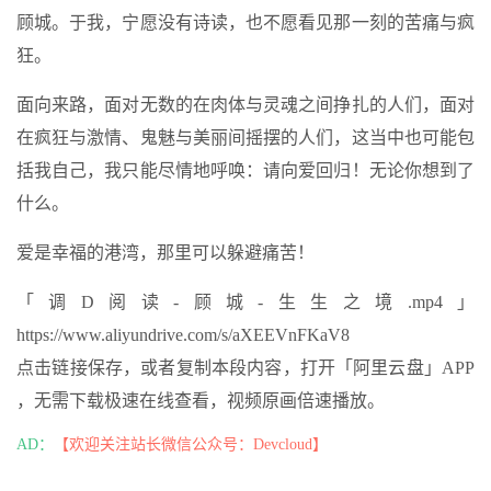
顾城。于我，宁愿没有诗读，也不愿看见那一刻的苦痛与疯
狂。
面向来路，面对无数的在肉体与灵魂之间挣扎的人们，面对
在疯狂与激情、鬼魅与美丽间摇摆的人们，这当中也可能包
括我自己，我只能尽情地呼唤：请向爱回归！无论你想到了
什么。
爱是幸福的港湾，那里可以躲避痛苦！
「调D阅读-顾城-生生之境.mp4」
https://www.aliyundrive.com/s/aXEEVnFKaV8
点击链接保存，或者复制本段内容，打开「阿里云盘」APP
，无需下载极速在线查看，视频原画倍速播放。
AD：
【欢迎关注站长微信公众号：Devcloud】