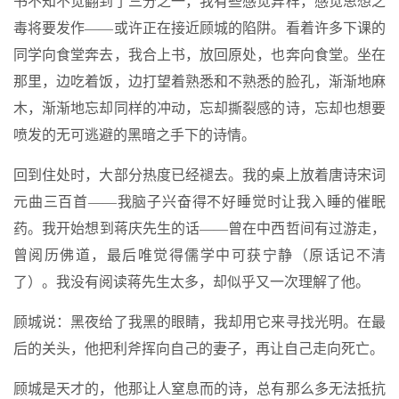
书不知不觉翻到了三分之一，我有些感觉异样，感觉思想之
毒将要发作——或许正在接近顾城的陷阱。看着许多下课的
同学向食堂奔去，我合上书，放回原处，也奔向食堂。坐在
那里，边吃着饭，边打望着熟悉和不熟悉的脸孔，渐渐地麻
木，渐渐地忘却同样的冲动，忘却撕裂感的诗，忘却也想要
喷发的无可逃避的黑暗之手下的诗情。
回到住处时，大部分热度已经褪去。我的桌上放着唐诗宋词
元曲三百首——我脑子兴奋得不好睡觉时让我入睡的催眠
药。我开始想到蒋庆先生的话——曾在中西哲间有过游走，
曾阅历佛道，最后唯觉得儒学中可获宁静（原话记不清
了）。我没有阅读蒋先生太多，却似乎又一次理解了他。
顾城说：黑夜给了我黑的眼睛，我却用它来寻找光明。在最
后的关头，他把利斧挥向自己的妻子，再让自己走向死亡。
顾城是天才的，他那让人窒息而的诗，总有那么多无法抵抗