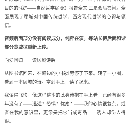
目的的“我”——自然哲学纲要》报告全文;三是会后答问。全
面展现了顾城对中国传统哲学、西方现代哲学的心得与领
悟。
音频后面部分没有阅读成分，纯粹在演。等站长把后面和谐
部分裁减掉重新上传。
向爱回归——读顾城诗后
从图书馆回来，在路边的小书摊旁停了下来。转了一小圈，
看到一本顾城的诗。拿到手上，读了起来。
我读得飞快，像这样整本的此类诗抱在手上看，已经有很多
年没有了——逃避？恐惧？忧虑？——我的心情很复杂。或
者在我的意识里，更像是把它当成毒品——诱人却伤人得
很。