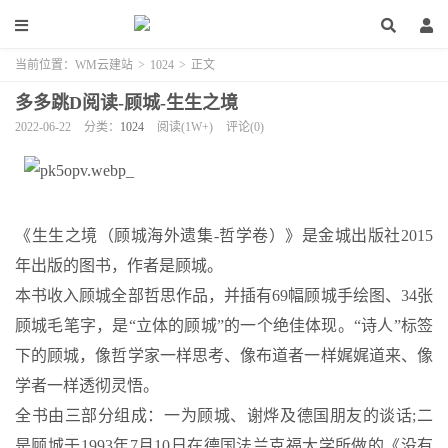
当前位置：
WM云建站
>
1024
>
正文
多多跳D阅读-顾城-生生之境
2022-06-22
分类：
1024
阅读(1W+)
评论(0)
《生生之境（顾城海外遗集-哲学卷）》是金城出版社2015
年出版的图书，作者是顾城。
本书收入顾城全部哲思作品，并插有69幅顾城手绘图、34张
顾城毛笔字，是“立体的顾城”的一个绝佳体现。“诗人”标签
下的顾城，像哲学家一样思考、像布道者一样娓娓道来、像
学者一样透彻灵悟。
全书由三部分组成：一为顾城、谢烨及德国朋友的谈话;二
是顾城于1993年7月10日在德国法兰克福大学所做的《没有