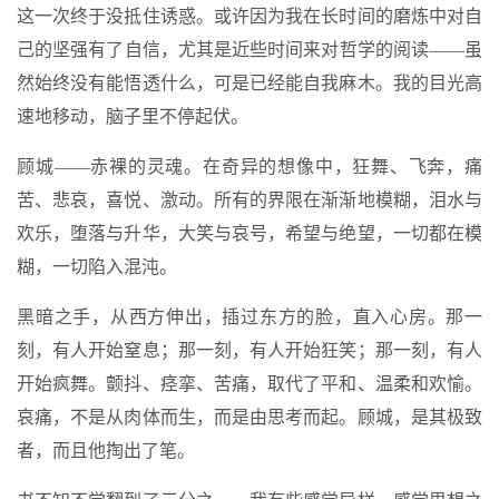
这一次终于没抵住诱惑。或许因为我在长时间的磨炼中对自
己的坚强有了自信，尤其是近些时间来对哲学的阅读——虽
然始终没有能悟透什么，可是已经能自我麻木。我的目光高
速地移动，脑子里不停起伏。
顾城——赤裸的灵魂。在奇异的想像中，狂舞、飞奔，痛
苦、悲哀，喜悦、激动。所有的界限在渐渐地模糊，泪水与
欢乐，堕落与升华，大笑与哀号，希望与绝望，一切都在模
糊，一切陷入混沌。
黑暗之手，从西方伸出，插过东方的脸，直入心房。那一
刻，有人开始窒息；那一刻，有人开始狂笑；那一刻，有人
开始疯舞。颤抖、痉挛、苦痛，取代了平和、温柔和欢愉。
哀痛，不是从肉体而生，而是由思考而起。顾城，是其极致
者，而且他掏出了笔。