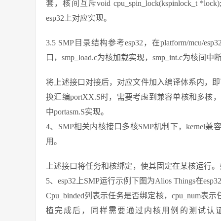
套，核间互斥void cpu_spin_lock(kspinlock_t *lock)
esp32上对应实现。
3.5 SMP目录结构参考esp32，在platform/mc
口，smp_load.c为核加载实现，smp_int.c为核间
将上述接口对接后，对应文件加入编译体系内，即可
换汇编portXX.S时，需要考虑到兼容单核和多核，主要
中portasm.S实现。
4、SMP相关内核接口多核SMP机制下，kerne
用。
上述接口将任务和核绑定，使其固定在某核运行。
5、esp32上SMP运行示例下图为Alios Things在
Cpu_binded列表示任务是否绑定核，cpu_num
植完成后，同样需要通过内核用例的测试认证。kernel测试认证