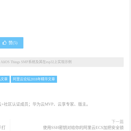
赞(
5
)
»
AliOS Things SMP系统及其在esp32上实现示例
品文章
阿里云论坛2018年精华文章
+社区认证成员；华为云MVP、云享专家、版主。
下一篇
手打
使用SSH密钥对给你的阿里云ECS加把安全锁