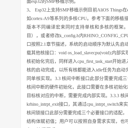
面esp32的SMP移植示例。
3、 Esp32上支持SMP移植示例目前AliOS Thi
如cortex-A9等系列的多核CPU。参考下面的移
版本不同编译宏来同时支持单核和多核的框架。在Makef
目），或者修改k_config.h内RHINO_CONF
口按照2.1章节描述，系统的启动顺序为默认先启
载其他核接口：void os_load_slavecpu(
核初始化完后，同样进入cpu_first_task_start
核的启动完成，以所有核都能进入idle任务为启动完成标志。os_
同单核实现。3.3 核间中断接口此部分需要完成三个接口的适配：3
核间中断的硬件初始化，此接口需要在多核初始化时调用。3.3.2
目标核对应的中断，需要完成内部实现。3.3.3 核间中断处理：v
krhino_intrpt_exit接口，其通过cpu_intr
核间锁接口此部分需要完成三个必要接口的适配，：3.4.1 初始化：vo
结构体赋初值；用户可以按照自身需求实现，也可参考