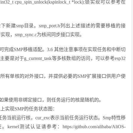
;int32_t cpu_spin_unlock(kspinlock_t *lock);锁实现可以参考在
u/esp32下新建smp目录。smp_port.h列出上述描述的需要移植的接
中断实现，smp_sync.c为核间同步接口实现。
完成SMP移植适配。3.6 其他注意事项在实现任务和中断切
是对于g_current_task等多核数组的访问，可以参考esp32
l兼容所有单核的对外接口，并提供必要的SMP扩展接口供用户使
如果使用非绑定接口，则任务运行的核是随机的。
esp32上实现SMP的任务状态图：
表示任务当前运行核，cur_exc表示当前任务运行状态。Smp特性移
请参考：https://github.com/alibaba/AliOS-