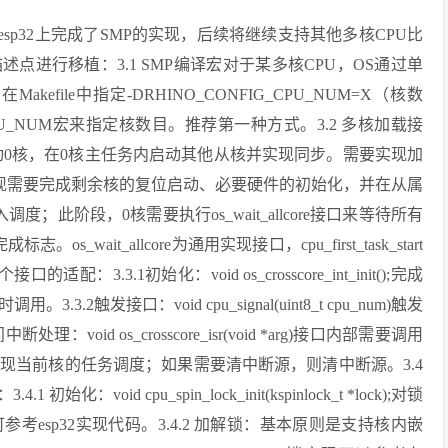
ngs在esp32上完成了SMP的实现，后续将继续支持其他多核CPU比
植描述点进行移植：3.1 SMP编译宏对于某多核CPU，OS通过单
ile中指定-DRHINO_CONFIG_CPU_NUM=X（核数
IG_CPU_NUM宏来指定核数目。推荐第一种方式。3.2 多核加载接
动0核，在0核主任务内启动其他从核并实现同步。需要实现加
void);内部实现需要完成剩余核的复位启动、必要硬件的初始化，并在从属
开始进入调度；此阶段，0核需要执行os_wait_allcore接口来等待所有
wait_allcore为通用实现接口，cpu_first_task_start
.3.1初始化：void os_crosscore_int_init();完成
触发接口：void cpu_signal(uint8_t cpu_num)触发
oid os_crosscore_isr(void *arg)接口内部需要调用
pt_switch来实现当前核的任务调度；如果需要清中断源，则清中断源。3.4
id cpu_spin_lock_init(kspinlock_t *lock);对锁
esp32实现代码。3.4.2 加解锁：基本原则是支持核内嵌