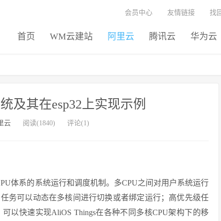
会员中心
友情链接
找
首页
WM云建站
阿里云
腾讯云
华为云
SMP系统及其在esp32上实现示例
里云
阅读(1840)
评论(1)
支持多CPU体系的系统运行和调度机制。多CPU之间对用户系统运行
；任务可以动态在多核间进行切换或者绑定运行；高优先级任
速实现AliOS Things在各种不同多核CPU架构下的移