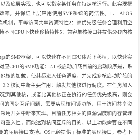
核以及底层实现，也可以指定某任务在特定核运行。此实现框
率，并保证上层应用使用SMP系统的简洁性。1、 AliOS
任务切换机制，平等访问共享资源特性2：高优先级任务合理利用空
持不同CPU下快速移植特性5：兼容单核接口并提供SMP内核
OS Things的SMP框架，可以快速在不同CPU体系下移植，以快速实
应CPU的SMP功能：2.1 核启动加载目前的启动顺序是，系
其他核的加载，使其都进入任务调度，并完成多核启动阶段的
。2.2 核间中断主要作用：触发其他核进行调度。在任务加入
务绑定到其他核，或者比其他核正在执行的任务优先级高，则会
核之间的同步互斥问题，需要实现核间锁功能，用于访问共享资
斥采用开关中断来实现。目前任务相关的资源调度和内存管理
的可重入性，而能达到核间互斥的目的。以上功能需要在不同
P需要的底层接口支持。OS已经提供了标准的实现接口，参考下