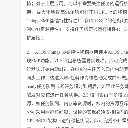
植；对于上层应用，可以不需要关注任务的运行
架，最大化地提高SMP功能在不同CPU上的移植效
Things SMP基础特性特性1：多CPU公平的
闲CPU资源特性3：支持任务绑定核运行特性4：支
扩展接口
2、 AliOS Things SMP特性移植框架使用Ali
现SMP功能。以下列出移植需要实现项，即可完成对
统默认开始启动0核，在0核的主任务入口内启动
同步工作：核进入idle任务作为核启动完成的标志
ready任务队列或者任务超时到期后，如果此任
触发对应核进行任务切换。2.3 核间锁由于多
源，如任务队列、内存等资源时，核内的资源互
分别采用两把核间锁，该锁的实现必须支持核内
CPU/MCU架构下进行移植实现，即可完成SM