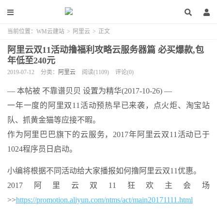
当前位置：
WM云建站
>
阿里云
>
正文
阿里云双11活动撸福利攻略云服务器篇 必买爆款,包
年低至240元
2019-07-12
分类：
阿里云
阅读(1109)
评论(0)
— 本帖被 不靠谱贝贝 设置为精华(2017-10-26) —
一年一度的
阿里
双11活动预热早已来袭，点火炬、淘宝站
队、抓黄金猫等应接不暇。
作为阿里巴巴旗下的云
服务
，2017年
阿里云
双11活动已于
1024程序员日启动。
小编将根据不同活动给大家播报如何撸阿里云双11优惠。
2017阿里云双11狂欢主会场
>>
https://promotion.aliyun.com/ntms/act/main20171111.html