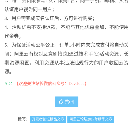
2、每个会员限参与1次，限购1台，同一手机、
邮箱
、实名
认证用户视为同一用户；
3、用户需完成实名认证后，方可进行购买；
4、活动优惠不支持退款，不能与其他优惠叠加，不能使用
代金券；
5、为保证活动公平公正，订单1小时内未完成支付将
自
动关
闭；阿里云有权对恶意刷抢(如通过技术手段)活动资源，长
期资源闲置，利用资源从事违法违规行为的用户收回云资
源。
AD：
【欢迎关注站长微信公众号：Devcloud】
赞(
9
)
标签：
开发者论坛精品文章
阿里云论坛2017年精华文章