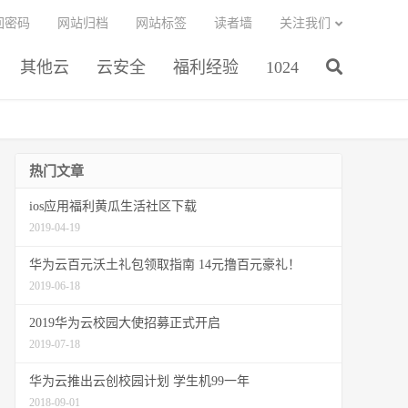
回密码
网站归档
网站标签
读者墙
关注我们
其他云
云安全
福利经验
1024
热门文章
ios应用福利黄瓜生活社区下载
2019-04-19
华为云百元沃土礼包领取指南 14元撸百元豪礼！
2019-06-18
2019华为云校园大使招募正式开启
2019-07-18
华为云推出云创校园计划 学生机99一年
2018-09-01