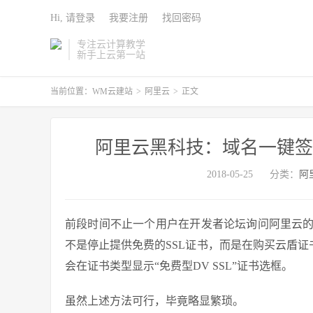
Hi, 请登录
我要注册
找回密码
专注云计算教学
新手上云第一站
当前位置：
WM云建站
>
阿里云
>
正文
阿里云黑科技：域名一键签发
2018-05-25
分类：
阿
前段时间不止一个用户在开发者论坛询问阿里云
不是停止提供免费的SSL证书，而是在购买云盾证书服
会在证书类型显示“免费型DV SSL”证书选框。
虽然上述方法可行，毕竟略显繁琐。