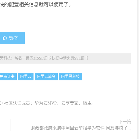
快的配置相关信息就可以使用了。
赞(
2
)
黑科技：域名一键签发SSL证书 快捷申请免费SSL证书
免费证书
阿里云
阿里云域名
阿里黑科技
+社区认证成员；华为云MVP、云享专家、版主。
下一篇
财政部政府采购中阿里云举报华为软件 网友沸腾了...