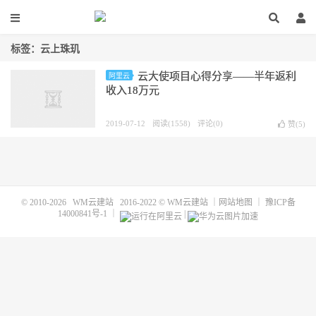
标签：云上珠玑
云大使项目心得分享——半年返利
阿里云
收入18万元
2019-07-12
阅读(1558)
评论(0)
赞(
5
)
© 2010-2026
WM云建站
2016-2022 ©
WM云建站
｜
网站地图
｜
豫ICP备
14000841号-1
｜
|