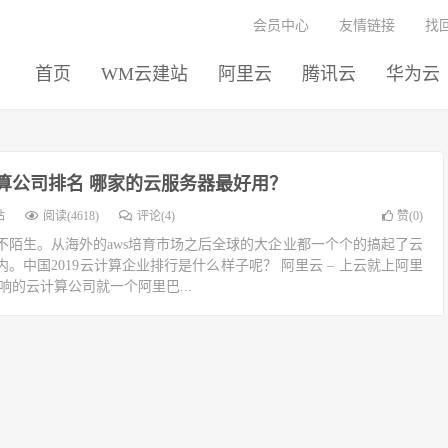
会员中心
友情链接
找
首页
WM云建站
阿里云
腾讯云
华为云
算公司排名 哪家的云服务器最好用？
站
阅读(4618)
评论(4)
赞(
0
)
不陌生。从海外的aws培育市场之后全球的大企业都一个个的搞起了云
。中国2019云计算企业排行是什么样子呢？ 阿里云 – 上云就上阿里
响的云计算公司就一个阿里巴...