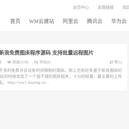
会员中心
友情链接
找
首页
WM云建站
阿里云
腾讯云
华为云
新浪免费图床程序源码 支持批量远程图片
站
阅读(2138)
评论(0)
赞(
1
)
不多的免费并且没有时间限制的图床。网上也有好多基于新浪图床的
网站的时候发现了一个挺不错的图床程序，十分的轻量，最主要的上传
://ww1.sinaimg.cn/...