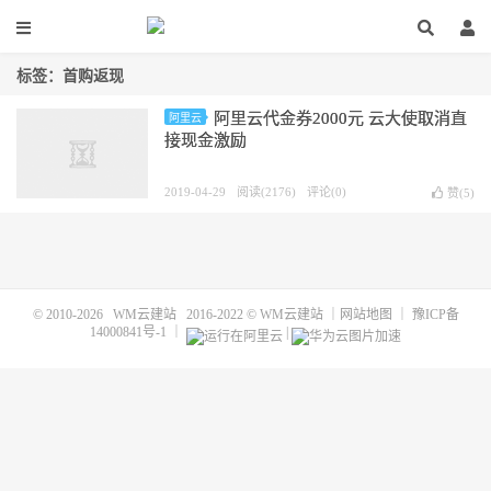
标签：首购返现
阿里云代金券2000元 云大使取消直
阿里云
接现金激励
2019-04-29
阅读(2176)
评论(0)
赞(
5
)
© 2010-2026
WM云建站
2016-2022 ©
WM云建站
｜
网站地图
｜
豫ICP备
14000841号-1
｜
|