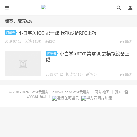
标签：魔咒626
小白学习IOT 第一课 模拟设备RPC上报
阿里云
2019-07-12
阅读(1458)
评论(0)
赞(
3
)
小白学习IOT 第零课 之模拟设备上
阿里云
线
2019-07-12
阅读(1413)
评论(0)
赞(
3
)
© 2010-2026
WM云建站
2016-2022 ©
WM云建站
｜
网站地图
｜
豫ICP备
14000841号-1
｜
|