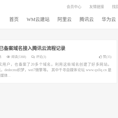
会员中心
友情链接
找
首页
WM云建站
阿里云
腾讯云
华为云
已备案域名接入腾讯云流程记录
站
阅读(5368)
评论(3)
赞(
35
)
实用户，也备案了20多个域名。利用这些域名创建了好多网站。
z论坛，dedecms织梦，wei7微擎等。 其中千寻自媒体论坛 www.qxllq.cn 是
媒体...