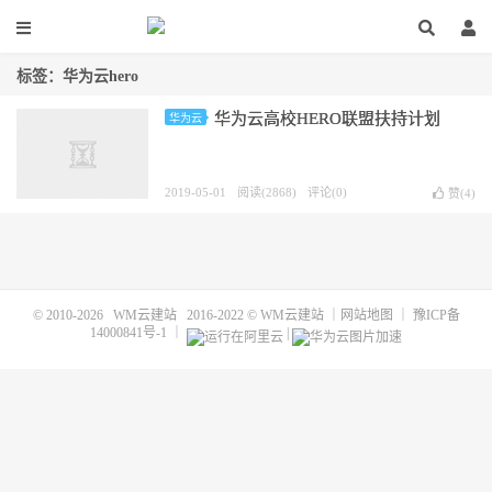
标签：华为云hero
华为云高校HERO联盟扶持计划
华为云
2019-05-01
阅读(2868)
评论(0)
赞(
4
)
© 2010-2026
WM云建站
2016-2022 ©
WM云建站
｜
网站地图
｜
豫ICP备
14000841号-1
｜
|