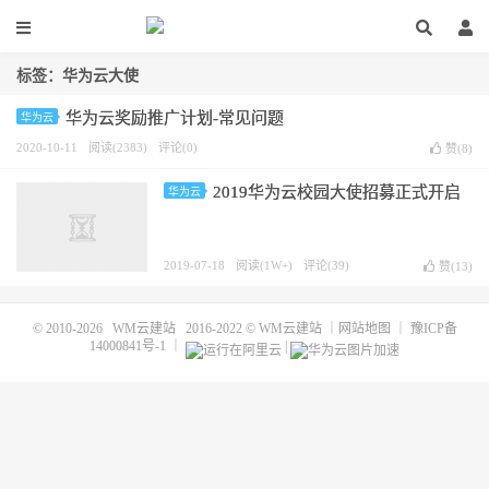
标签：华为云大使
华为云奖励推广计划-常见问题
华为云
2020-10-11
阅读(2383)
评论(0)
赞(
8
)
2019华为云校园大使招募正式开启
华为云
2019-07-18
阅读(1W+)
评论(39)
赞(
13
)
© 2010-2026
WM云建站
2016-2022 ©
WM云建站
｜
网站地图
｜
豫ICP备
14000841号-1
｜
|