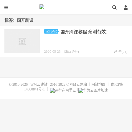
标签：国开刷课
国开刷课教程 亲测有效！
福利经验
2020-05-23
阅读(1W+)
赞(
21
)
© 2010-2026
WM云建站
2016-2022 ©
WM云建站
｜
网站地图
｜
豫ICP备
14000841号-1
｜
|