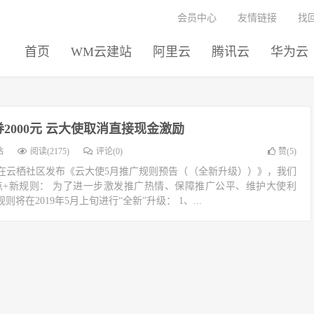
会员中心
友情链接
找
首页
WM云建站
阿里云
腾讯云
华为云
2000元 云大使取消直接现金激励
站
阅读(2175)
评论(0)
赞(
5
)
在云栖社区发布《云大使5月推广规则预告（（全新升级））》，我们
点+新规则： 为了进一步激发推广热情、保障推广公平、维护大使利
将在2019年5月上旬进行“全新”升级： 1、...