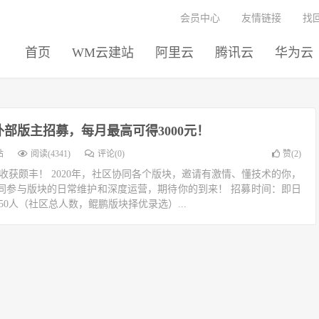
会员中心
友情链接
找
首页
WM云建站
阿里云
腾讯云
华为云
部版主招募，每月最高可得3000元！
站
阅读(4341)
评论(0)
赞(
2
)
收获颇丰！ 2020年，社区协同各个版块，邀请有激情、懂技术的你，
同参与版块的日常维护和深度运营，期待你的到来！ 招募时间：即日
：50人（社区总人数，鲲鹏版块择优录选）...