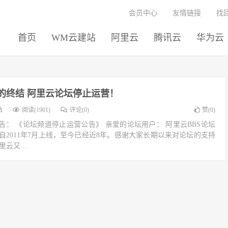
会员中心
友情链接
找
首页
WM云建站
阿里云
腾讯云
华为云
的终结 阿里云论坛停止运营！
站
阅读(1901)
评论(0)
赞(
0
)
： 《论坛频道停止运营公告》 亲爱的论坛用户： 阿里云BBS论坛
iyun.com/）自2011年7月上线，至今已经近8年。感谢大家长期以来对论坛的支持
里云又...