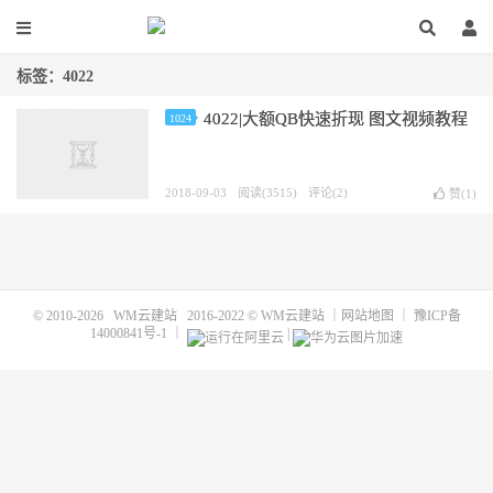
标签：4022
4022|大额QB快速折现 图文视频教程
1024
2018-09-03
阅读(3515)
评论(2)
赞(
1
)
© 2010-2026
WM云建站
2016-2022 ©
WM云建站
｜
网站地图
｜
豫ICP备
14000841号-1
｜
|