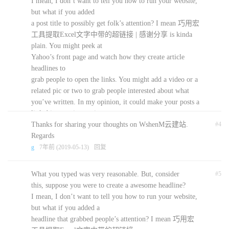
I mean, I don’t want to tell you how to run your website,
but what if you added
a post title to possibly get folk’s attention? I mean 巧用宏
工具提取Excel文字中带的超链接 | 感谢分享 is kinda
plain. You might peek at
Yahoo’s front page and watch how they create article
headlines to
grab people to open the links. You might add a video or a
related pic or two to grab people interested about what
you’ve written. In my opinion, it could make your posts a
little bit more interesting.
Thanks for sharing your thoughts on WshenM云建站.
#4
minecraft download for free
7年前 (2019-05-09)
回复
Regards
g
7年前 (2019-05-13)
回复
What you typed was very reasonable. But, consider
#5
this, suppose you were to create a awesome headline?
I mean, I don’t want to tell you how to run your website,
but what if you added a
headline that grabbed people’s attention? I mean 巧用宏