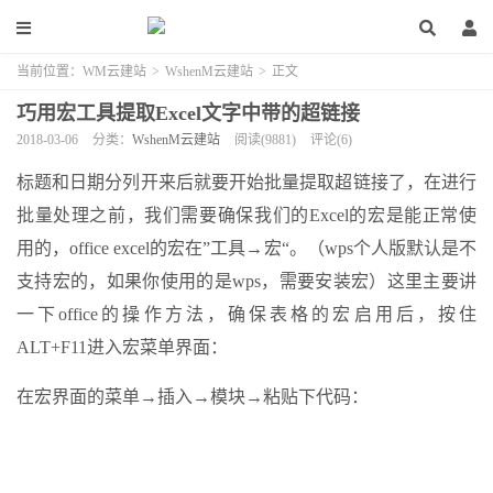
当前位置：
WM云建站
>
WshenM云建站
>
正文
巧用宏工具提取Excel文字中带的超链接
2018-03-06
分类：
WshenM云建站
阅读(9881)
评论(6)
标题和日期分列开来后就要开始批量提取超链接了，在进行
批量处理之前，我们需要确保我们的Excel的宏是能正常使
用的，office excel的宏在”工具→宏“。（wps个人版默认是不
支持宏的，如果你使用的是wps，需要安装宏）这里主要讲
一下office的操作方法，确保表格的宏启用后，按住
ALT+F11进入宏菜单界面：
在宏界面的菜单→插入→模块→粘贴下代码：