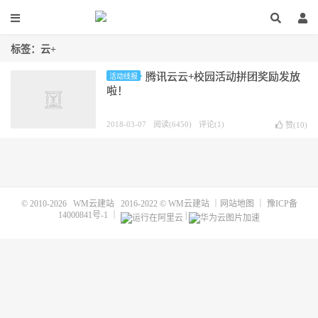
标签：云+
腾讯云云+校园活动拼团奖励发放
活动线报
啦！
2018-03-07
阅读(6450)
评论(1)
赞(
10
)
© 2010-2026
WM云建站
2016-2022 ©
WM云建站
｜
网站地图
｜
豫ICP备
14000841号-1
｜
|